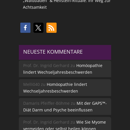
„Waldbaden“ & Heilstein-Rituale: Ihr Weg zur
Achtsamkeit
NEUESTE KOMMENTARE
Prof. Dr. Ingrid Gerhard
zu
Homöopathie
lindert Wechseljahresbeschwerden
Melli040
zu
Homöopathie lindert
Wechseljahresbeschwerden
Damaris Pfeiffer-Böhme
zu
Mit der GAPS™-
Diät Darm und Psyche beeinflussen
Prof. Dr. Ingrid Gerhard
zu
Wie Sie Myome
vermeiden oder selbst heilen können