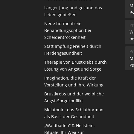
M
Länger jung und gesund das
Ps
Leben genießen
Neue hormonfreie
Pr
Behandlungsoption bei
W
Scheidentrockenheit
od
Statt Impfung Freiheit durch
Pr
Herdengesundheit
M
Therapie von Brustkrebs durch
Ps
Lösung von Angst und Sorge
Imagination, die Kraft der
Vorstellung und ihre Wirkung
Brustkrebs und der weibliche
Angst-Sorgekonflikt
Melatonin: das Schlafhormon
als Basis der Gesundheit
„Waldbaden“ & Heilstein-
Rituale: Ihr Weg zur