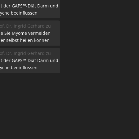
it der GAPS™-Diät Darm und
yche beeinflussen
of. Dr. Ingrid Gerhard
zu
ie Sie Myome vermeiden
er selbst heilen können
of. Dr. Ingrid Gerhard
zu
it der GAPS™-Diät Darm und
yche beeinflussen