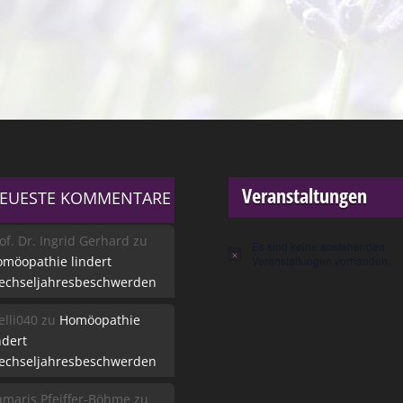
Veranstaltungen
EUESTE KOMMENTARE
of. Dr. Ingrid Gerhard
zu
Es sind keine anstehenden
Hinweis
möopathie lindert
Veranstaltungen vorhanden.
echseljahresbeschwerden
lli040
zu
Homöopathie
ndert
echseljahresbeschwerden
maris Pfeiffer-Böhme
zu