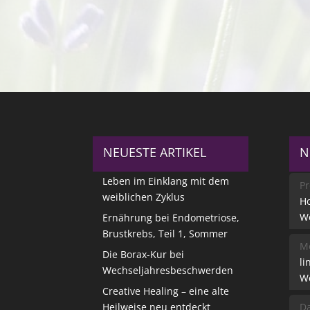
NEUESTE ARTIKEL
N
Leben im Einklang mit dem
Pr
weiblichen Zyklus
Ho
W
Ernährung bei Endometriose,
Brustkrebs, Teil 1, Sommer
Me
Die Borax-Kur bei
li
Wechseljahresbeschwerden
W
Creative Healing – eine alte
Heilweise neu entdeckt
Da