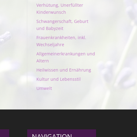
Verhütung, Unerfüllter
Kinderwunsch
Schwangerschaft, Geburt
und Babyzeit
Frauenkrankheiten, inkl.
Wechseljahre
Allgemeinerkrankungen und
Altern
Heilwissen und Ernährung
Kultur und Lebensstil
Umwelt
NAVIGATION