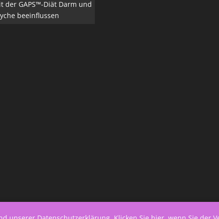
it der GAPS™-Diät Darm und
yche beeinflussen
end unserer
Datenschutzerklärung
.
Klicken Sie hier, wenn Sie der 