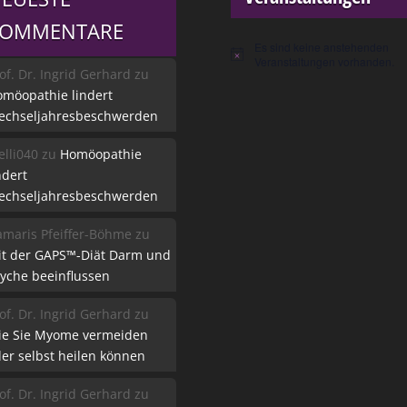
KOMMENTARE
Es sind keine anstehenden
Hinweis
Veranstaltungen vorhanden.
of. Dr. Ingrid Gerhard
zu
möopathie lindert
echseljahresbeschwerden
lli040
zu
Homöopathie
ndert
echseljahresbeschwerden
maris Pfeiffer-Böhme
zu
it der GAPS™-Diät Darm und
yche beeinflussen
of. Dr. Ingrid Gerhard
zu
ie Sie Myome vermeiden
er selbst heilen können
of. Dr. Ingrid Gerhard
zu