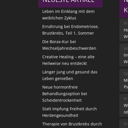
Leben im Einklang mit dem
weiblichen Zyklus
Pr
Ernährung bei Endometriose,
Ho
Brustkrebs, Teil 1, Sommer
W
Die Borax-Kur bei
Wechseljahresbeschwerden
Me
li
Creative Healing – eine alte
W
Heilweise neu entdeckt
Länger jung und gesund das
Da
Leben genießen
M
Ps
Neue hormonfreie
Behandlungsoption bei
Pr
Scheidentrockenheit
W
Statt Impfung Freiheit durch
od
Herdengesundheit
Therapie von Brustkrebs durch
Pr