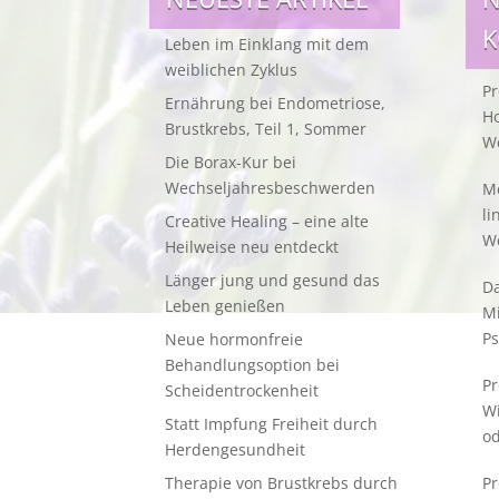
Leben im Einklang mit dem
weiblichen Zyklus
Pr
Ernährung bei Endometriose,
Ho
Brustkrebs, Teil 1, Sommer
W
Die Borax-Kur bei
Wechseljahresbeschwerden
Me
li
Creative Healing – eine alte
W
Heilweise neu entdeckt
Länger jung und gesund das
Da
Leben genießen
M
Ps
Neue hormonfreie
Behandlungsoption bei
Pr
Scheidentrockenheit
W
Statt Impfung Freiheit durch
od
Herdengesundheit
Therapie von Brustkrebs durch
Pr