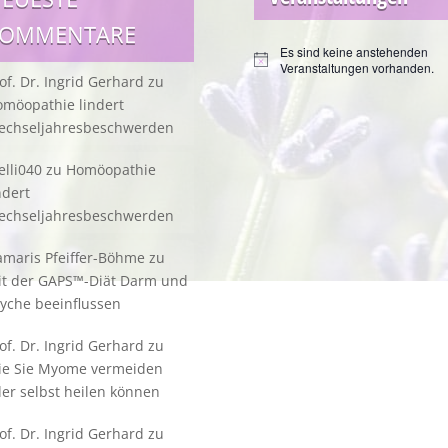
KOMMENTARE
Es sind keine anstehenden
Hinweis
Veranstaltungen vorhanden.
of. Dr. Ingrid Gerhard
zu
möopathie lindert
echseljahresbeschwerden
lli040
zu
Homöopathie
ndert
echseljahresbeschwerden
maris Pfeiffer-Böhme
zu
it der GAPS™-Diät Darm und
yche beeinflussen
of. Dr. Ingrid Gerhard
zu
ie Sie Myome vermeiden
er selbst heilen können
of. Dr. Ingrid Gerhard
zu