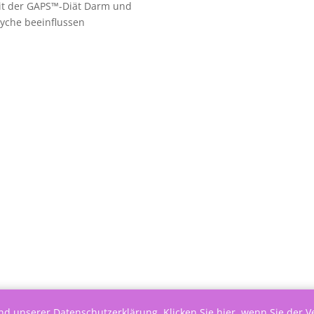
it der GAPS™-Diät Darm und
yche beeinflussen
end unserer
Datenschutzerklärung
.
Klicken Sie hier, wenn Sie der 