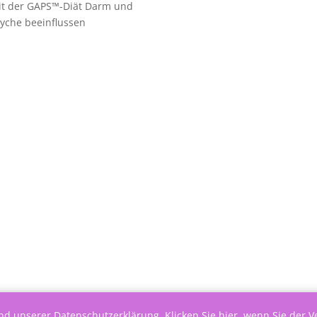
it der GAPS™-Diät Darm und
yche beeinflussen
end unserer
Datenschutzerklärung
.
Klicken Sie hier, wenn Sie der 