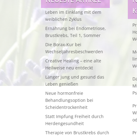
Leben im Einklang mit dem
weiblichen Zyklus
Pr
Ernährung bei Endometriose,
Ho
Brustkrebs, Teil 1, Sommer
W
Die Borax-Kur bei
Wechseljahresbeschwerden
Me
li
Creative Healing – eine alte
W
Heilweise neu entdeckt
Länger jung und gesund das
Da
Leben genießen
M
Ps
Neue hormonfreie
Behandlungsoption bei
Pr
Scheidentrockenheit
W
Statt Impfung Freiheit durch
od
Herdengesundheit
Therapie von Brustkrebs durch
Pr