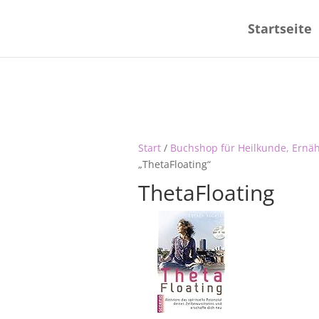
Startseite
Start
/
Buchshop für Heilkunde, Ernä
„ThetaFloating“
ThetaFloating