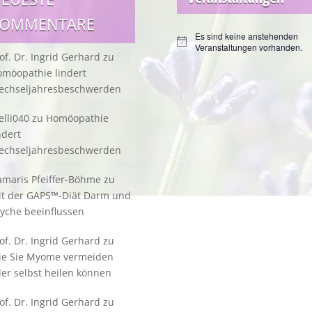
KOMMENTARE
Es sind keine anstehenden
Hinweis
Veranstaltungen vorhanden.
of. Dr. Ingrid Gerhard
zu
möopathie lindert
echseljahresbeschwerden
lli040
zu
Homöopathie
ndert
echseljahresbeschwerden
maris Pfeiffer-Böhme
zu
it der GAPS™-Diät Darm und
yche beeinflussen
of. Dr. Ingrid Gerhard
zu
ie Sie Myome vermeiden
er selbst heilen können
of. Dr. Ingrid Gerhard
zu