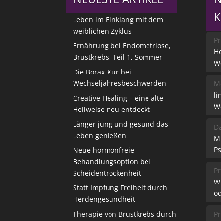
Leben im Einklang mit dem
weiblichen Zyklus
Pr
Ernährung bei Endometriose,
Ho
Brustkrebs, Teil 1, Sommer
W
Die Borax-Kur bei
Wechseljahresbeschwerden
Me
li
Creative Healing – eine alte
W
Heilweise neu entdeckt
Länger jung und gesund das
Da
Leben genießen
M
Ps
Neue hormonfreie
Behandlungsoption bei
Pr
Scheidentrockenheit
W
Statt Impfung Freiheit durch
od
Herdengesundheit
Therapie von Brustkrebs durch
Pr