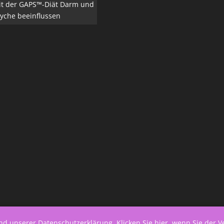
it der GAPS™-Diät Darm und
yche beeinflussen
end unserer
Datenschutzerklärung
.
Klicken Sie hier, wenn Sie der 