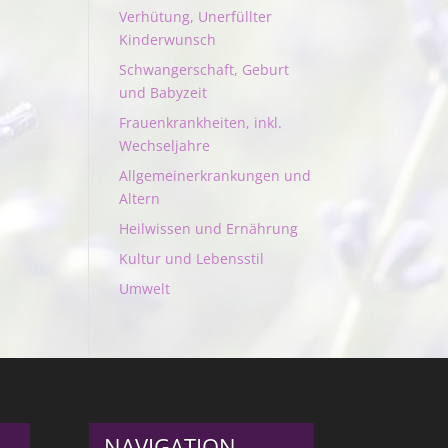
Verhütung, Unerfüllter
Kinderwunsch
Schwangerschaft, Geburt
und Babyzeit
Frauenkrankheiten, inkl.
Wechseljahre
Allgemeinerkrankungen und
Altern
Heilwissen und Ernährung
Kultur und Lebensstil
Umwelt
NAVIGATION