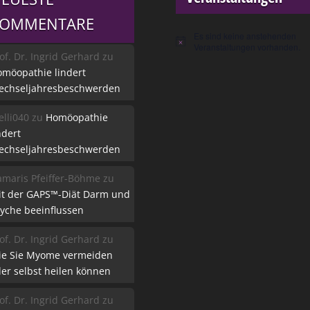
KOMMENTARE
Es sind keine anstehenden
Hinweis
Veranstaltungen vorhanden.
of. Dr. Ingrid Gerhard
zu
möopathie lindert
echseljahresbeschwerden
lli040
zu
Homöopathie
ndert
echseljahresbeschwerden
maris Pfeiffer-Böhme
zu
it der GAPS™-Diät Darm und
yche beeinflussen
of. Dr. Ingrid Gerhard
zu
ie Sie Myome vermeiden
er selbst heilen können
of. Dr. Ingrid Gerhard
zu