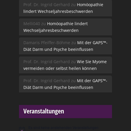
Prof. Dr. Ingrid Gerhard
zu
Homöopathie
lindert Wechseljahresbeschwerden
Melli040
zu
Homöopathie lindert
Wechseljahresbeschwerden
Damaris Pfeiffer-Böhme
zu
Mit der GAPS™-
Diät Darm und Psyche beeinflussen
Prof. Dr. Ingrid Gerhard
zu
Wie Sie Myome
vermeiden oder selbst heilen können
Prof. Dr. Ingrid Gerhard
zu
Mit der GAPS™-
Diät Darm und Psyche beeinflussen
Veranstaltungen
Es sind keine anstehenden Veranstaltungen