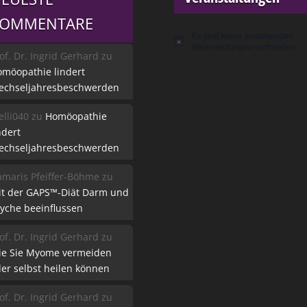
KOMMENTARE
Es sind keine anstehenden
Hinweis
Veranstaltungen vorhanden.
of. Dr. Ingrid Gerhard
zu
möopathie lindert
echseljahresbeschwerden
lli040
zu
Homöopathie
ndert
echseljahresbeschwerden
maris Pfeiffer-Böhme
zu
it der GAPS™-Diät Darm und
yche beeinflussen
of. Dr. Ingrid Gerhard
zu
ie Sie Myome vermeiden
er selbst heilen können
of. Dr. Ingrid Gerhard
zu