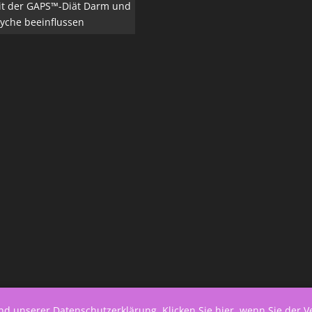
it der GAPS™-Diät Darm und
yche beeinflussen
end unserer
Datenschutzerklärung
.
Klicken Sie hier, wenn Sie der 