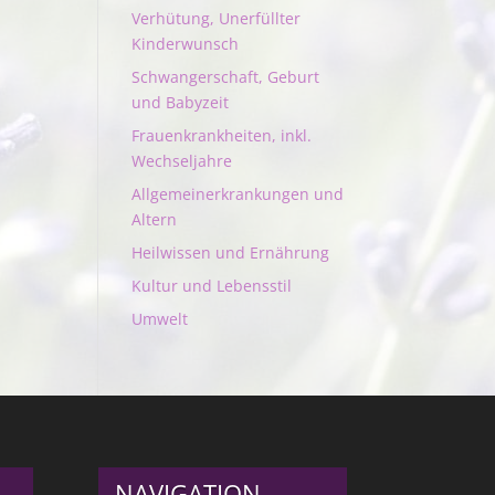
Verhütung, Unerfüllter
Kinderwunsch
Schwangerschaft, Geburt
und Babyzeit
Frauenkrankheiten, inkl.
Wechseljahre
Allgemeinerkrankungen und
Altern
Heilwissen und Ernährung
Kultur und Lebensstil
Umwelt
NAVIGATION