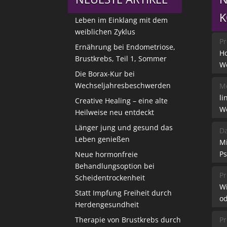
Leben im Einklang mit dem
weiblichen Zyklus
Pr
Ernährung bei Endometriose,
Ho
Brustkrebs, Teil 1, Sommer
W
Die Borax-Kur bei
Wechseljahresbeschwerden
Me
li
Creative Healing – eine alte
W
Heilweise neu entdeckt
Länger jung und gesund das
Da
Leben genießen
M
Ps
Neue hormonfreie
Behandlungsoption bei
Pr
Scheidentrockenheit
W
Statt Impfung Freiheit durch
od
Herdengesundheit
Therapie von Brustkrebs durch
Pr