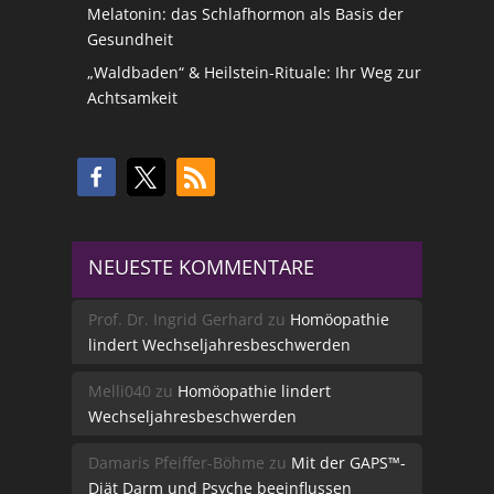
Melatonin: das Schlafhormon als Basis der
Gesundheit
„Waldbaden“ & Heilstein-Rituale: Ihr Weg zur
Achtsamkeit
NEUESTE KOMMENTARE
Prof. Dr. Ingrid Gerhard
zu
Homöopathie
lindert Wechseljahresbeschwerden
Melli040
zu
Homöopathie lindert
Wechseljahresbeschwerden
Damaris Pfeiffer-Böhme
zu
Mit der GAPS™-
Diät Darm und Psyche beeinflussen