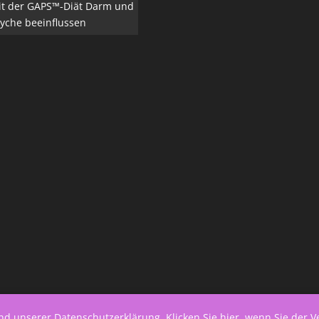
it der GAPS™-Diät Darm und
yche beeinflussen
end unserer
Datenschutzerklärung
.
Klicken Sie hier, wenn Sie der 