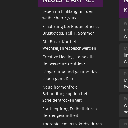
Leben im Einklang mit dem
weiblichen Zyklus
Pr
Ernährung bei Endometriose,
Ho
Brustkrebs, Teil 1, Sommer
W
Die Borax-Kur bei
Wechseljahresbeschwerden
Me
li
Creative Healing – eine alte
W
Heilweise neu entdeckt
Länger jung und gesund das
Da
Leben genießen
M
Ps
Neue hormonfreie
Behandlungsoption bei
Pr
Scheidentrockenheit
W
Statt Impfung Freiheit durch
od
Herdengesundheit
Therapie von Brustkrebs durch
Pr