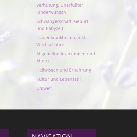
Verhütung, Unerfüllter
Kinderwunsch
Schwangerschaft, Geburt
und Babyzeit
Frauenkrankheiten, inkl.
Wechseljahre
Allgemeinerkrankungen und
Altern
Heilwissen und Ernährung
Kultur und Lebensstil
Umwelt
NAVIGATION