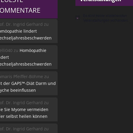
KOMMENTARE
Es sind keine anstehenden
Hinweis
Veranstaltungen vorhanden.
of. Dr. Ingrid Gerhard
zu
möopathie lindert
echseljahresbeschwerden
lli040
zu
Homöopathie
ndert
echseljahresbeschwerden
maris Pfeiffer-Böhme
zu
it der GAPS™-Diät Darm und
yche beeinflussen
of. Dr. Ingrid Gerhard
zu
ie Sie Myome vermeiden
er selbst heilen können
of. Dr. Ingrid Gerhard
zu