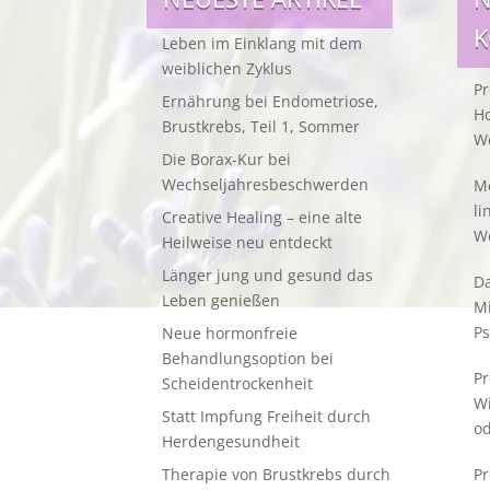
Leben im Einklang mit dem
weiblichen Zyklus
Pr
Ernährung bei Endometriose,
Ho
Brustkrebs, Teil 1, Sommer
W
Die Borax-Kur bei
Wechseljahresbeschwerden
Me
li
Creative Healing – eine alte
W
Heilweise neu entdeckt
Länger jung und gesund das
Da
Leben genießen
M
Ps
Neue hormonfreie
Behandlungsoption bei
Pr
Scheidentrockenheit
W
Statt Impfung Freiheit durch
od
Herdengesundheit
Therapie von Brustkrebs durch
Pr