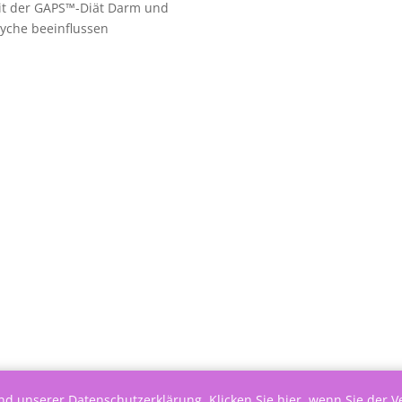
it der GAPS™-Diät Darm und
yche beeinflussen
end unserer
Datenschutzerklärung
.
Klicken Sie hier, wenn Sie der 