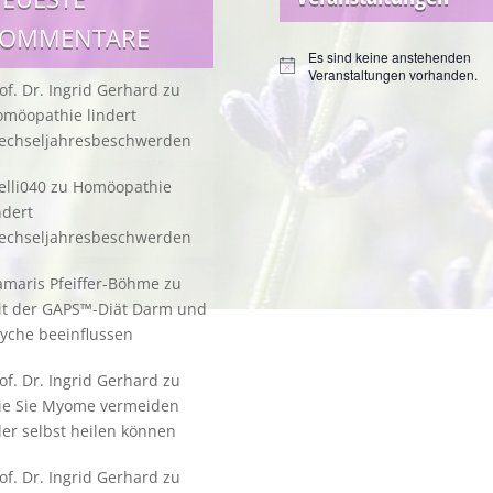
KOMMENTARE
Es sind keine anstehenden
Hinweis
Veranstaltungen vorhanden.
of. Dr. Ingrid Gerhard
zu
möopathie lindert
echseljahresbeschwerden
lli040
zu
Homöopathie
ndert
echseljahresbeschwerden
maris Pfeiffer-Böhme
zu
it der GAPS™-Diät Darm und
yche beeinflussen
of. Dr. Ingrid Gerhard
zu
ie Sie Myome vermeiden
er selbst heilen können
of. Dr. Ingrid Gerhard
zu