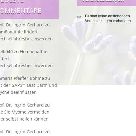
KOMMENTARE
Es sind keine anstehenden
Hinweis
Veranstaltungen vorhanden.
of. Dr. Ingrid Gerhard
zu
möopathie lindert
echseljahresbeschwerden
lli040
zu
Homöopathie
ndert
echseljahresbeschwerden
maris Pfeiffer-Böhme
zu
it der GAPS™-Diät Darm und
yche beeinflussen
of. Dr. Ingrid Gerhard
zu
ie Sie Myome vermeiden
er selbst heilen können
of. Dr. Ingrid Gerhard
zu