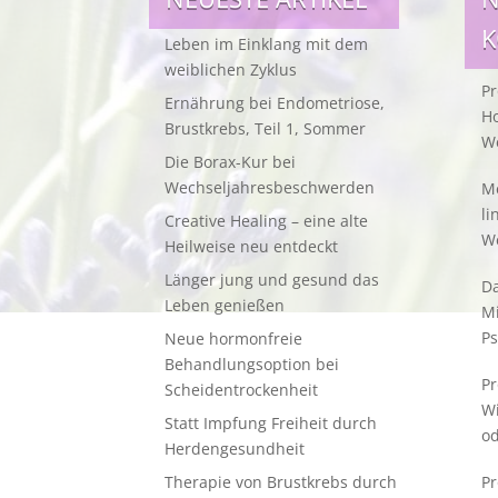
Leben im Einklang mit dem
weiblichen Zyklus
Pr
Ernährung bei Endometriose,
Ho
Brustkrebs, Teil 1, Sommer
W
Die Borax-Kur bei
Wechseljahresbeschwerden
Me
li
Creative Healing – eine alte
W
Heilweise neu entdeckt
Länger jung und gesund das
Da
Leben genießen
M
Ps
Neue hormonfreie
Behandlungsoption bei
Pr
Scheidentrockenheit
W
Statt Impfung Freiheit durch
od
Herdengesundheit
Therapie von Brustkrebs durch
Pr