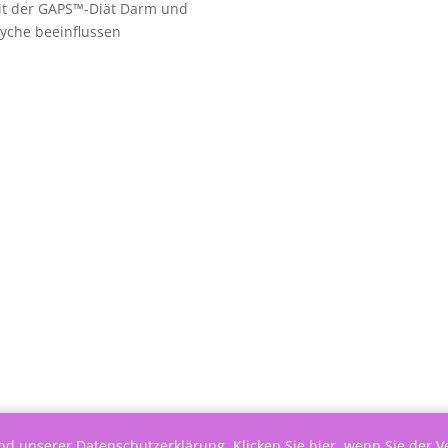
it der GAPS™-Diät Darm und
yche beeinflussen
end unserer
Datenschutzerklärung
.
Klicken Sie hier, wenn Sie der 