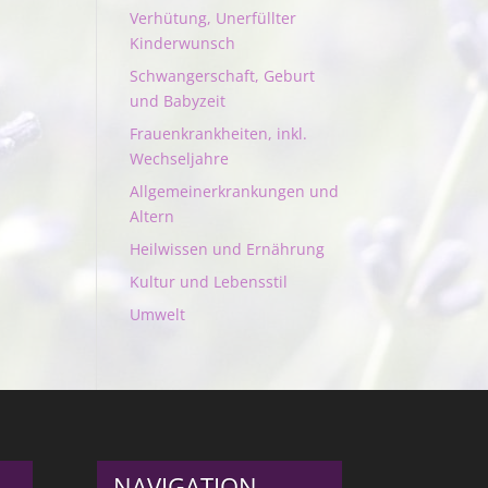
Verhütung, Unerfüllter
Kinderwunsch
Schwangerschaft, Geburt
und Babyzeit
Frauenkrankheiten, inkl.
Wechseljahre
Allgemeinerkrankungen und
Altern
Heilwissen und Ernährung
Kultur und Lebensstil
Umwelt
NAVIGATION