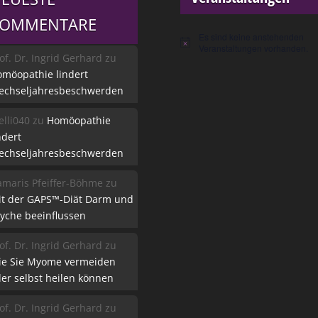
KOMMENTARE
Es sind keine anstehenden
Hinweis
Veranstaltungen vorhanden.
of. Dr. Ingrid Gerhard
zu
möopathie lindert
echseljahresbeschwerden
lli040
zu
Homöopathie
ndert
echseljahresbeschwerden
maris Pfeiffer-Böhme
zu
it der GAPS™-Diät Darm und
yche beeinflussen
of. Dr. Ingrid Gerhard
zu
ie Sie Myome vermeiden
er selbst heilen können
of. Dr. Ingrid Gerhard
zu