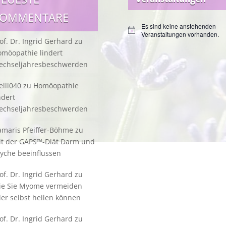
KOMMENTARE
Es sind keine anstehenden
Hinweis
Veranstaltungen vorhanden.
of. Dr. Ingrid Gerhard
zu
möopathie lindert
echseljahresbeschwerden
lli040
zu
Homöopathie
ndert
echseljahresbeschwerden
maris Pfeiffer-Böhme
zu
it der GAPS™-Diät Darm und
yche beeinflussen
of. Dr. Ingrid Gerhard
zu
ie Sie Myome vermeiden
er selbst heilen können
of. Dr. Ingrid Gerhard
zu