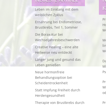
Leben im Einklang mit dem
weiblichen Zyklus
Pr
Ernährung bei Endometriose,
Ho
Brustkrebs, Teil 1, Sommer
W
Die Borax-Kur bei
Wechseljahresbeschwerden
Me
li
Creative Healing – eine alte
W
Heilweise neu entdeckt
Länger jung und gesund das
Da
Leben genießen
M
Ps
Neue hormonfreie
Behandlungsoption bei
Pr
Scheidentrockenheit
W
Statt Impfung Freiheit durch
od
Herdengesundheit
Therapie von Brustkrebs durch
Pr