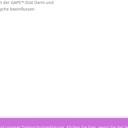
it der GAPS™-Diät Darm und
yche beeinflussen
end unserer
Datenschutzerklärung
.
Klicken Sie hier, wenn Sie der 