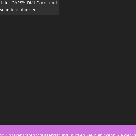
it der GAPS™-Diät Darm und
yche beeinflussen
end unserer
Datenschutzerklärung
.
Klicken Sie hier, wenn Sie der 