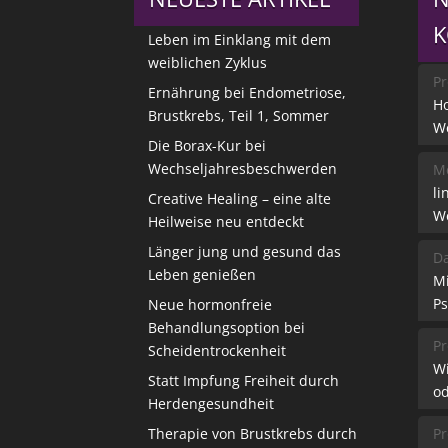
Leben im Einklang mit dem
weiblichen Zyklus
Pr
Ernährung bei Endometriose,
Ho
Brustkrebs, Teil 1, Sommer
W
Die Borax-Kur bei
Wechseljahresbeschwerden
Me
li
Creative Healing – eine alte
W
Heilweise neu entdeckt
Länger jung und gesund das
Da
Leben genießen
M
Ps
Neue hormonfreie
Behandlungsoption bei
Pr
Scheidentrockenheit
W
Statt Impfung Freiheit durch
od
Herdengesundheit
Therapie von Brustkrebs durch
Pr