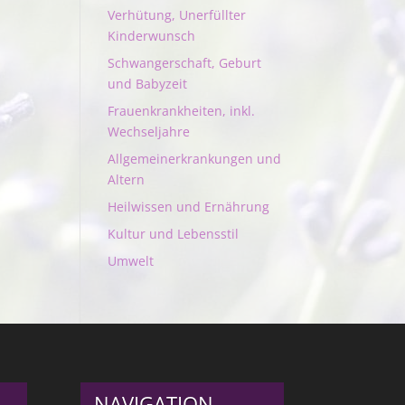
Verhütung, Unerfüllter
Kinderwunsch
Schwangerschaft, Geburt
und Babyzeit
Frauenkrankheiten, inkl.
Wechseljahre
Allgemeinerkrankungen und
Altern
Heilwissen und Ernährung
Kultur und Lebensstil
Umwelt
NAVIGATION