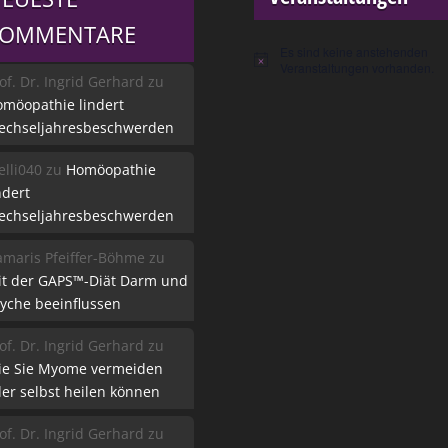
KOMMENTARE
Es sind keine anstehenden
Hinweis
Veranstaltungen vorhanden.
of. Dr. Ingrid Gerhard
zu
möopathie lindert
echseljahresbeschwerden
lli040
zu
Homöopathie
ndert
echseljahresbeschwerden
maris Pfeiffer-Böhme
zu
it der GAPS™-Diät Darm und
yche beeinflussen
of. Dr. Ingrid Gerhard
zu
ie Sie Myome vermeiden
er selbst heilen können
of. Dr. Ingrid Gerhard
zu