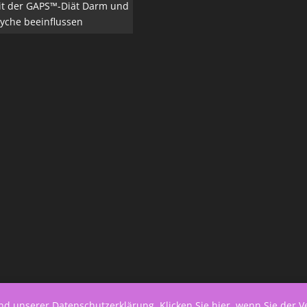
it der GAPS™-Diät Darm und
yche beeinflussen
end unserer
Datenschutzerklärung
.
Klicken Sie hier, wenn Sie der 