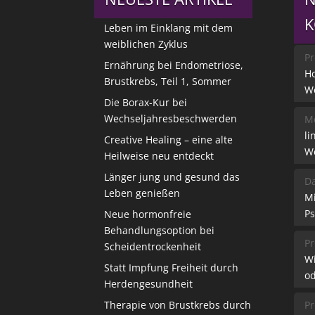
Leben im Einklang mit dem
weiblichen Zyklus
Pr
Ernährung bei Endometriose,
Ho
Brustkrebs, Teil 1, Sommer
W
Die Borax-Kur bei
Wechseljahresbeschwerden
Me
li
Creative Healing – eine alte
W
Heilweise neu entdeckt
Länger jung und gesund das
Da
Leben genießen
M
Ps
Neue hormonfreie
Behandlungsoption bei
Pr
Scheidentrockenheit
W
Statt Impfung Freiheit durch
od
Herdengesundheit
Therapie von Brustkrebs durch
Pr