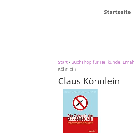
Startseite
Start
/
Buchshop für Heilkunde, Ernä
Köhnlein“
Claus Köhnlein