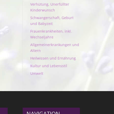
Verhütung, Unerfüllter
Kinderwunsch
Schwangerschaft, Geburt
und Babyzeit
Frauenkrankheiten, inkl.
Wechseljahre
Allgemeinerkrankungen und
Altern
Heilwissen und Ernährung
Kultur und Lebensstil
Umwelt
NAVIGATION