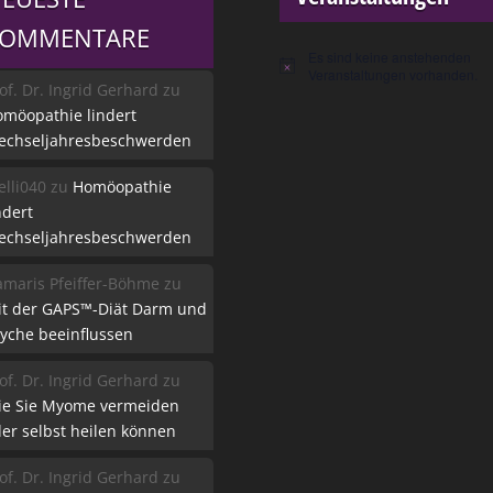
KOMMENTARE
Es sind keine anstehenden
Hinweis
Veranstaltungen vorhanden.
of. Dr. Ingrid Gerhard
zu
möopathie lindert
echseljahresbeschwerden
lli040
zu
Homöopathie
ndert
echseljahresbeschwerden
maris Pfeiffer-Böhme
zu
it der GAPS™-Diät Darm und
yche beeinflussen
of. Dr. Ingrid Gerhard
zu
ie Sie Myome vermeiden
er selbst heilen können
of. Dr. Ingrid Gerhard
zu