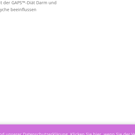
it der GAPS™-Diät Darm und
yche beeinflussen
end unserer
Datenschutzerklärung
.
Klicken Sie hier, wenn Sie der 