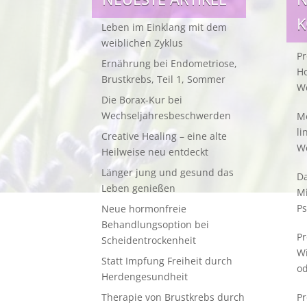
Leben im Einklang mit dem
weiblichen Zyklus
Pr
Ernährung bei Endometriose,
Ho
Brustkrebs, Teil 1, Sommer
W
Die Borax-Kur bei
Wechseljahresbeschwerden
Me
li
Creative Healing – eine alte
W
Heilweise neu entdeckt
Länger jung und gesund das
Da
Leben genießen
M
Ps
Neue hormonfreie
Behandlungsoption bei
Pr
Scheidentrockenheit
W
Statt Impfung Freiheit durch
od
Herdengesundheit
Therapie von Brustkrebs durch
Pr