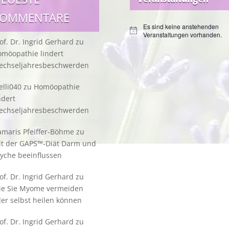
KOMMENTARE
Es sind keine anstehenden
Hinweis
Veranstaltungen vorhanden.
of. Dr. Ingrid Gerhard
zu
möopathie lindert
echseljahresbeschwerden
lli040
zu
Homöopathie
ndert
echseljahresbeschwerden
maris Pfeiffer-Böhme
zu
it der GAPS™-Diät Darm und
yche beeinflussen
of. Dr. Ingrid Gerhard
zu
ie Sie Myome vermeiden
er selbst heilen können
of. Dr. Ingrid Gerhard
zu