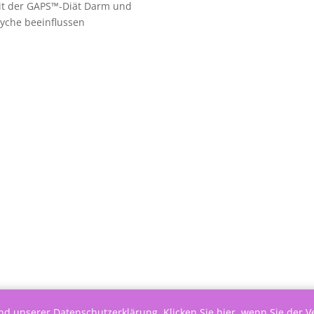
it der GAPS™-Diät Darm und
yche beeinflussen
end unserer
Datenschutzerklärung
.
Klicken Sie hier, wenn Sie der 