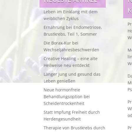
Leben im Einklang mit dem
weiblichen Zyklus
Pr
Ernährung bei Endometriose,
Ho
Brustkrebs, Teil 1, Sommer
W
Die Borax-Kur bei
Wechseljahresbeschwerden
Me
li
Creative Healing – eine alte
W
Heilweise neu entdeckt
Länger jung und gesund das
Da
Leben genießen
M
Ps
Neue hormonfreie
Behandlungsoption bei
Pr
Scheidentrockenheit
W
Statt Impfung Freiheit durch
od
Herdengesundheit
Therapie von Brustkrebs durch
Pr