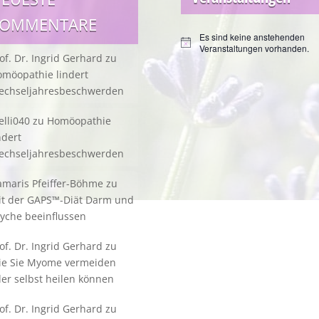
KOMMENTARE
Es sind keine anstehenden
Hinweis
Veranstaltungen vorhanden.
of. Dr. Ingrid Gerhard
zu
möopathie lindert
echseljahresbeschwerden
lli040
zu
Homöopathie
ndert
echseljahresbeschwerden
maris Pfeiffer-Böhme
zu
it der GAPS™-Diät Darm und
yche beeinflussen
of. Dr. Ingrid Gerhard
zu
ie Sie Myome vermeiden
er selbst heilen können
of. Dr. Ingrid Gerhard
zu