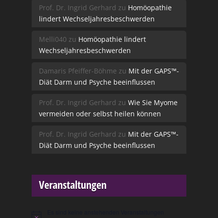
Prof. Dr. Ingrid Gerhard
zu
Homöopathie
lindert Wechseljahresbeschwerden
Melli040
zu
Homöopathie lindert
Wechseljahresbeschwerden
Damaris Pfeiffer-Böhme
zu
Mit der GAPS™-
Diät Darm und Psyche beeinflussen
Prof. Dr. Ingrid Gerhard
zu
Wie Sie Myome
vermeiden oder selbst heilen können
Prof. Dr. Ingrid Gerhard
zu
Mit der GAPS™-
Diät Darm und Psyche beeinflussen
Veranstaltungen
Es sind keine anstehenden Veranstaltungen