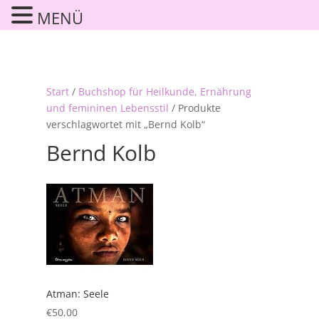
MENÜ
Start
/
Buchshop für Heilkunde, Ernährung
und femininen Lebensstil
/ Produkte
verschlagwortet mit „Bernd Kolb“
Bernd Kolb
Atman: Seele
€
50,00