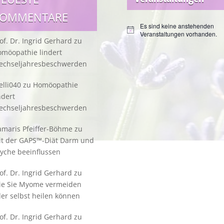
KOMMENTARE
Es sind keine anstehenden
Hinweis
Veranstaltungen vorhanden.
of. Dr. Ingrid Gerhard
zu
möopathie lindert
echseljahresbeschwerden
lli040
zu
Homöopathie
ndert
echseljahresbeschwerden
maris Pfeiffer-Böhme
zu
it der GAPS™-Diät Darm und
yche beeinflussen
of. Dr. Ingrid Gerhard
zu
ie Sie Myome vermeiden
er selbst heilen können
of. Dr. Ingrid Gerhard
zu