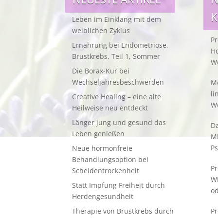
Leben im Einklang mit dem
weiblichen Zyklus
Pr
Ernährung bei Endometriose,
Ho
Brustkrebs, Teil 1, Sommer
W
Die Borax-Kur bei
Wechseljahresbeschwerden
Me
li
Creative Healing – eine alte
W
Heilweise neu entdeckt
Länger jung und gesund das
Da
Leben genießen
M
Ps
Neue hormonfreie
Behandlungsoption bei
Pr
Scheidentrockenheit
W
Statt Impfung Freiheit durch
od
Herdengesundheit
Therapie von Brustkrebs durch
Pr