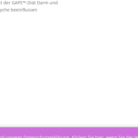
it der GAPS™-Diät Darm und
yche beeinflussen
end unserer
Datenschutzerklärung
.
Klicken Sie hier, wenn Sie der 