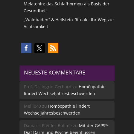
Melatonin: das Schlafhormon als Basis der
Gesundheit
„Waldbaden“ & Heilstein-Rituale: Ihr Weg zur
Achtsamkeit
NEUESTE KOMMENTARE
Prof. Dr. Ingrid Gerhard
zu
Homöopathie
lindert Wechseljahresbeschwerden
Melli040
zu
Homöopathie lindert
Wechseljahresbeschwerden
Damaris Pfeiffer-Böhme
zu
Mit der GAPS™-
Diät Darm und Psyche beeinflussen