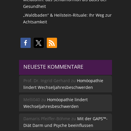
Gesundheit
„Waldbaden“ & Heilstein-Rituale: Ihr Weg zur
Achtsamkeit
NEUESTE KOMMENTARE
Prof. Dr. Ingrid Gerhard
zu
Homöopathie
lindert Wechseljahresbeschwerden
Melli040
zu
Homöopathie lindert
Wechseljahresbeschwerden
Damaris Pfeiffer-Böhme
zu
Mit der GAPS™-
Diät Darm und Psyche beeinflussen