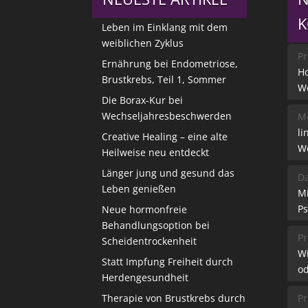
Leben im Einklang mit dem
weiblichen Zyklus
Pr
Ernährung bei Endometriose,
Ho
Brustkrebs, Teil 1, Sommer
W
Die Borax-Kur bei
Wechseljahresbeschwerden
Me
li
Creative Healing – eine alte
W
Heilweise neu entdeckt
Länger jung und gesund das
Da
Leben genießen
M
Ps
Neue hormonfreie
Behandlungsoption bei
Pr
Scheidentrockenheit
W
Statt Impfung Freiheit durch
od
Herdengesundheit
Therapie von Brustkrebs durch
Pr