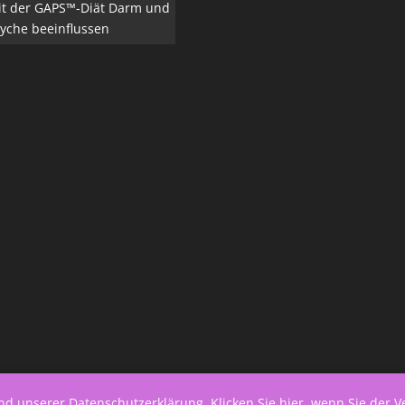
it der GAPS™-Diät Darm und
yche beeinflussen
end unserer
Datenschutzerklärung
.
Klicken Sie hier, wenn Sie der 