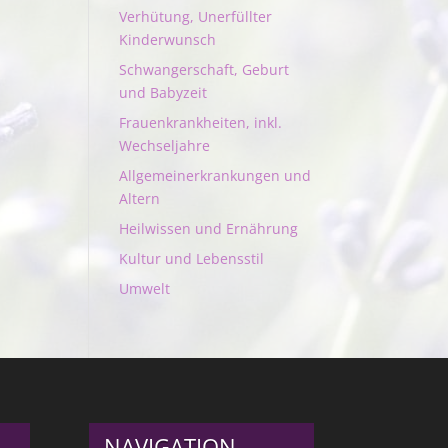
Verhütung, Unerfüllter
Kinderwunsch
Schwangerschaft, Geburt
und Babyzeit
Frauenkrankheiten, inkl.
Wechseljahre
Allgemeinerkrankungen und
Altern
Heilwissen und Ernährung
Kultur und Lebensstil
Umwelt
NAVIGATION