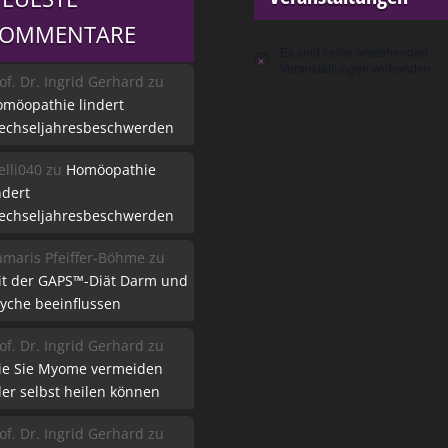
KOMMENTARE
Es sind keine anstehenden
Hinweis
Veranstaltungen vorhanden.
of. Dr. Ingrid Gerhard
zu
möopathie lindert
echseljahresbeschwerden
lli040
zu
Homöopathie
ndert
echseljahresbeschwerden
maris Pfeiffer-Böhme
zu
it der GAPS™-Diät Darm und
yche beeinflussen
of. Dr. Ingrid Gerhard
zu
ie Sie Myome vermeiden
er selbst heilen können
of. Dr. Ingrid Gerhard
zu