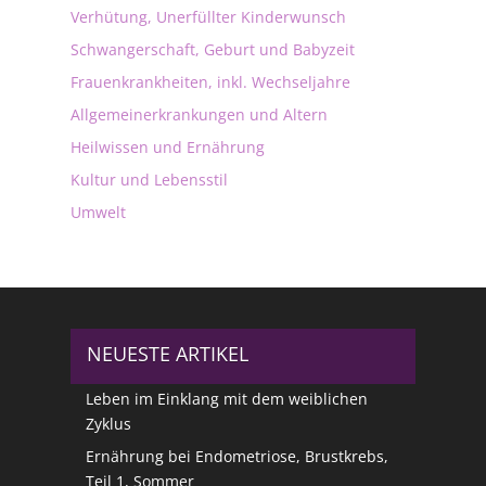
Verhütung, Unerfüllter Kinderwunsch
Schwangerschaft, Geburt und Babyzeit
Frauenkrankheiten, inkl. Wechseljahre
Allgemeinerkrankungen und Altern
Heilwissen und Ernährung
Kultur und Lebensstil
Umwelt
NEUESTE ARTIKEL
Leben im Einklang mit dem weiblichen
Zyklus
Ernährung bei Endometriose, Brustkrebs,
Teil 1, Sommer