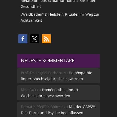
Melatonin: das Schlafhormon als Basis der
Gesundheit
„Waldbaden“ & Heilstein-Rituale: Ihr Weg zur
Achtsamkeit
NEUESTE KOMMENTARE
Prof. Dr. Ingrid Gerhard
zu
Homöopathie
lindert Wechseljahresbeschwerden
Melli040
zu
Homöopathie lindert
Wechseljahresbeschwerden
Damaris Pfeiffer-Böhme
zu
Mit der GAPS™-
Diät Darm und Psyche beeinflussen