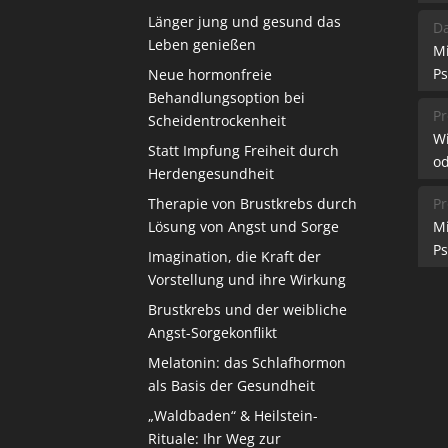
Länger jung und gesund das
Da
Leben genießen
M
Ps
Neue hormonfreie
Behandlungsoption bei
Pr
Scheidentrockenheit
W
Statt Impfung Freiheit durch
od
Herdengesundheit
Therapie von Brustkrebs durch
Pr
Lösung von Angst und Sorge
M
Ps
Imagination, die Kraft der
Vorstellung und ihre Wirkung
Brustkrebs und der weibliche
Angst-Sorgekonflikt
Melatonin: das Schlafhormon
als Basis der Gesundheit
„Waldbaden“ & Heilstein-
Rituale: Ihr Weg zur