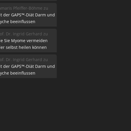
maris Pfeiffer-Böhme
zu
it der GAPS™-Diät Darm und
yche beeinflussen
of. Dr. Ingrid Gerhard
zu
ie Sie Myome vermeiden
er selbst heilen können
of. Dr. Ingrid Gerhard
zu
it der GAPS™-Diät Darm und
yche beeinflussen