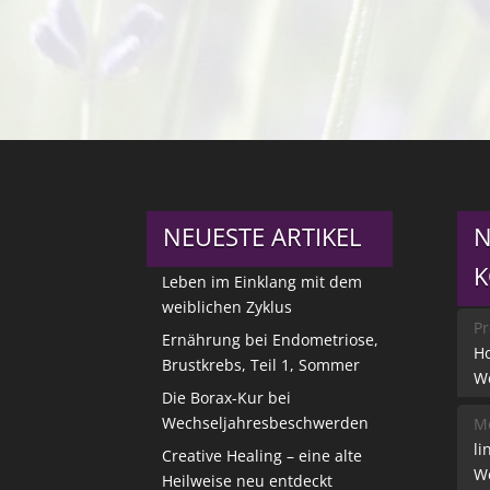
NEUESTE ARTIKEL
N
Leben im Einklang mit dem
weiblichen Zyklus
Pr
Ernährung bei Endometriose,
Ho
Brustkrebs, Teil 1, Sommer
W
Die Borax-Kur bei
Wechseljahresbeschwerden
Me
li
Creative Healing – eine alte
W
Heilweise neu entdeckt