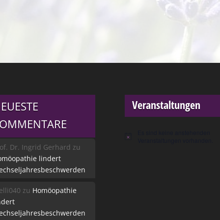
Veranstaltungen
EUESTE
KOMMENTARE
Es sind keine anstehenden
Hinweis
Veranstaltungen vorhanden.
of. Dr. Ingrid Gerhard
zu
möopathie lindert
echseljahresbeschwerden
lli040
zu
Homöopathie
ndert
echseljahresbeschwerden