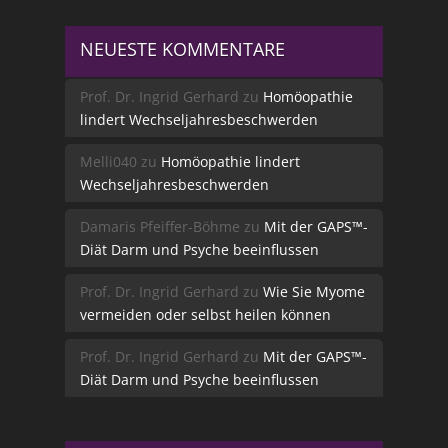
NEUESTE KOMMENTARE
Prof. Dr. Ingrid Gerhard
zu
Homöopathie
lindert Wechseljahresbeschwerden
Melli040
zu
Homöopathie lindert
Wechseljahresbeschwerden
Damaris Pfeiffer-Böhme
zu
Mit der GAPS™-
Diät Darm und Psyche beeinflussen
Prof. Dr. Ingrid Gerhard
zu
Wie Sie Myome
vermeiden oder selbst heilen können
Prof. Dr. Ingrid Gerhard
zu
Mit der GAPS™-
Diät Darm und Psyche beeinflussen