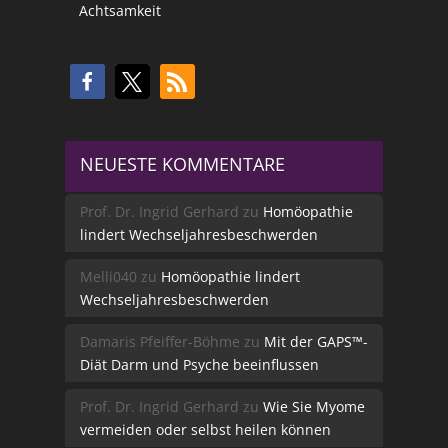
Achtsamkeit
NEUESTE KOMMENTARE
Prof. Dr. Ingrid Gerhard
zu
Homöopathie
lindert Wechseljahresbeschwerden
Melli040
zu
Homöopathie lindert
Wechseljahresbeschwerden
Damaris Pfeiffer-Böhme
zu
Mit der GAPS™-
Diät Darm und Psyche beeinflussen
Prof. Dr. Ingrid Gerhard
zu
Wie Sie Myome
vermeiden oder selbst heilen können