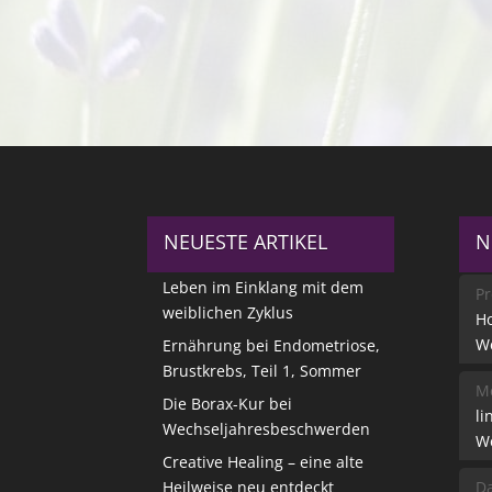
NEUESTE ARTIKEL
N
Leben im Einklang mit dem
Pr
weiblichen Zyklus
Ho
W
Ernährung bei Endometriose,
Brustkrebs, Teil 1, Sommer
Me
Die Borax-Kur bei
li
Wechseljahresbeschwerden
W
Creative Healing – eine alte
Heilweise neu entdeckt
Da