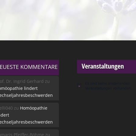
Veranstaltungen
EUESTE KOMMENTARE
of. Dr. Ingrid Gerhard
zu
Es sind keine anstehenden
Hinweis
möopathie lindert
Veranstaltungen vorhanden.
echseljahresbeschwerden
lli040
zu
Homöopathie
ndert
echseljahresbeschwerden
maris Pfeiffer-Böhme
zu