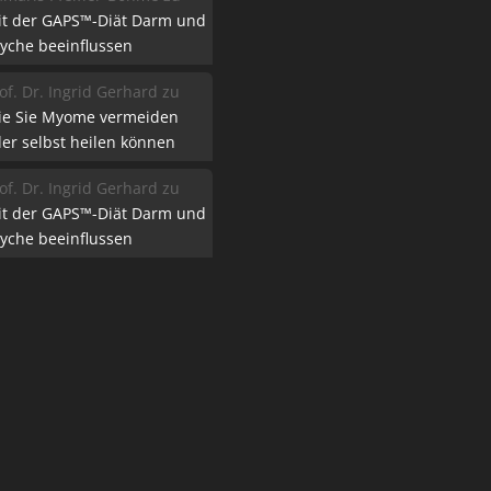
it der GAPS™-Diät Darm und
yche beeinflussen
of. Dr. Ingrid Gerhard
zu
ie Sie Myome vermeiden
er selbst heilen können
of. Dr. Ingrid Gerhard
zu
it der GAPS™-Diät Darm und
yche beeinflussen