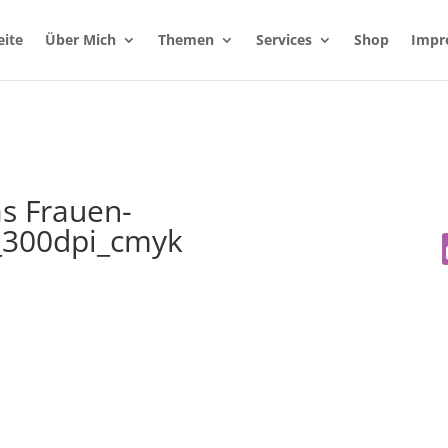
eite
Über Mich
Themen
Services
Shop
Impr
s Frauen-
_300dpi_cmyk