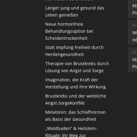
M
Länger jung und gesund das
Ps
Leben genießen
Neue hormonfreie
Pr
Behandlungsoption bei
W
Scheidentrockenheit
od
Statt Impfung Freiheit durch
Pr
Herdengesundheit
M
Therapie von Brustkrebs durch
Ps
Lösung von Angst und Sorge
Imagination, die Kraft der
Vorstellung und ihre Wirkung
Brustkrebs und der weibliche
Angst-Sorgekonflikt
Melatonin: das Schlafhormon
als Basis der Gesundheit
„Waldbaden“ & Heilstein-
Rituale: Ihr Weg zur