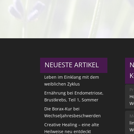
NEUESTE ARTIKEL
N
Leben im Einklang mit dem
weiblichen Zyklus
Pr
Ernährung bei Endometriose,
Ho
Brustkrebs, Teil 1, Sommer
W
Die Borax-Kur bei
Wechseljahresbeschwerden
Me
li
Creative Healing – eine alte
W
Heilweise neu entdeckt