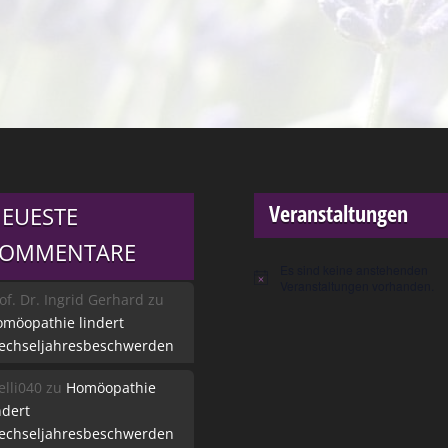
Veranstaltungen
EUESTE
KOMMENTARE
Es sind keine anstehenden
Hinweis
Veranstaltungen vorhanden.
of. Dr. Ingrid Gerhard
zu
möopathie lindert
echseljahresbeschwerden
lli040
zu
Homöopathie
ndert
echseljahresbeschwerden