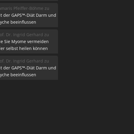
maris Pfeiffer-Böhme
zu
it der GAPS™-Diät Darm und
yche beeinflussen
of. Dr. Ingrid Gerhard
zu
ie Sie Myome vermeiden
er selbst heilen können
of. Dr. Ingrid Gerhard
zu
it der GAPS™-Diät Darm und
yche beeinflussen