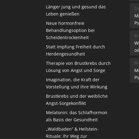
Länger jung und gesund das
Da
Leben genießen
M
Ps
Neue hormonfreie
Behandlungsoption bei
Pr
Scheidentrockenheit
W
Statt Impfung Freiheit durch
od
Herdengesundheit
Therapie von Brustkrebs durch
Pr
Lösung von Angst und Sorge
M
Ps
Imagination, die Kraft der
Vorstellung und ihre Wirkung
Brustkrebs und der weibliche
Angst-Sorgekonflikt
Melatonin: das Schlafhormon
als Basis der Gesundheit
„Waldbaden“ & Heilstein-
Rituale: Ihr Weg zur