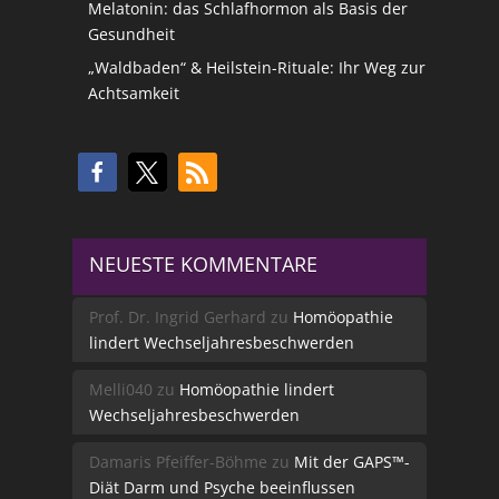
Melatonin: das Schlafhormon als Basis der
Gesundheit
„Waldbaden“ & Heilstein-Rituale: Ihr Weg zur
Achtsamkeit
NEUESTE KOMMENTARE
Prof. Dr. Ingrid Gerhard
zu
Homöopathie
lindert Wechseljahresbeschwerden
Melli040
zu
Homöopathie lindert
Wechseljahresbeschwerden
Damaris Pfeiffer-Böhme
zu
Mit der GAPS™-
Diät Darm und Psyche beeinflussen