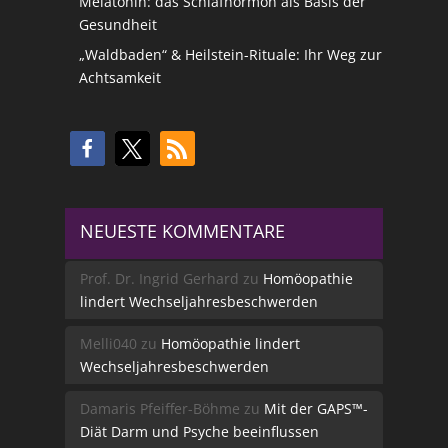
Melatonin: das Schlafhormon als Basis der
Gesundheit
„Waldbaden“ & Heilstein-Rituale: Ihr Weg zur
Achtsamkeit
NEUESTE KOMMENTARE
Prof. Dr. Ingrid Gerhard
zu
Homöopathie
lindert Wechseljahresbeschwerden
Melli040
zu
Homöopathie lindert
Wechseljahresbeschwerden
Damaris Pfeiffer-Böhme
zu
Mit der GAPS™-
Diät Darm und Psyche beeinflussen