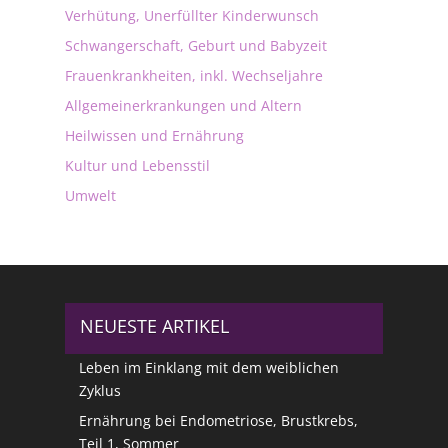
Verhütung, Unerfüllter Kinderwunsch
Schwangerschaft, Geburt und Babyzeit
Frauenkrankheiten, inkl. Wechseljahre
Allgemeinerkrankungen und Altern
Heilwissen und Ernährung
Kultur und Lebensstil
Umwelt
NEUESTE ARTIKEL
Leben im Einklang mit dem weiblichen
Zyklus
Ernährung bei Endometriose, Brustkrebs,
Teil 1, Sommer