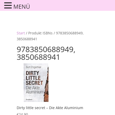
MENÜ
Start
/ Produkt ISBNs / 9783850688949,
3850688941
9783850688949,
3850688941
Dirty little secret – Die Akte Aluminium
€
24,90