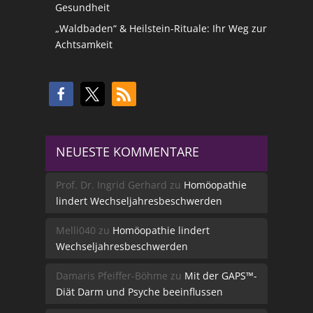
Gesundheit
„Waldbaden“ & Heilstein-Rituale: Ihr Weg zur
Achtsamkeit
NEUESTE KOMMENTARE
Prof. Dr. Ingrid Gerhard
zu
Homöopathie
lindert Wechseljahresbeschwerden
Melli040
zu
Homöopathie lindert
Wechseljahresbeschwerden
Damaris Pfeiffer-Böhme
zu
Mit der GAPS™-
Diät Darm und Psyche beeinflussen