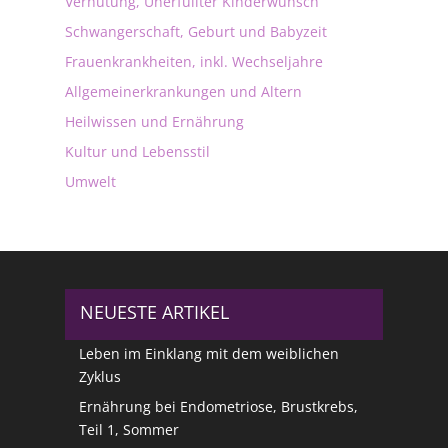
Verhütung, Unerfüllter Kinderwunsch
Schwangerschaft, Geburt und Babyzeit
Frauenkrankheiten, inkl. Wechseljahre
Allgemeinerkrankungen und Altern
Heilwissen und Ernährung
Kultur und Lebensstil
Umwelt
NEUESTE ARTIKEL
Leben im Einklang mit dem weiblichen
Zyklus
Ernährung bei Endometriose, Brustkrebs,
Teil 1, Sommer