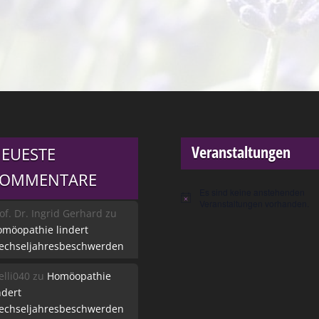
Veranstaltungen
EUESTE
KOMMENTARE
Es sind keine anstehenden
Hinweis
Veranstaltungen vorhanden.
of. Dr. Ingrid Gerhard
zu
möopathie lindert
echseljahresbeschwerden
lli040
zu
Homöopathie
ndert
echseljahresbeschwerden