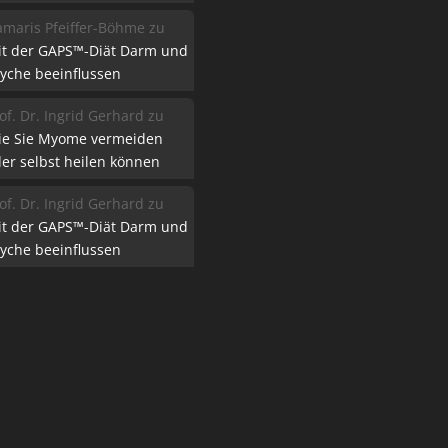
maris Pfeiffer-Böhme
zu
it der GAPS™-Diät Darm und
yche beeinflussen
of. Dr. Ingrid Gerhard
zu
ie Sie Myome vermeiden
er selbst heilen können
of. Dr. Ingrid Gerhard
zu
it der GAPS™-Diät Darm und
yche beeinflussen