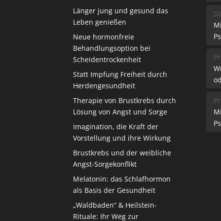
Länger jung und gesund das
Da
Leben genießen
M
Ps
Neue hormonfreie
Behandlungsoption bei
Pr
Scheidentrockenheit
W
Statt Impfung Freiheit durch
od
Herdengesundheit
Therapie von Brustkrebs durch
Pr
Lösung von Angst und Sorge
M
Ps
Imagination, die Kraft der
Vorstellung und ihre Wirkung
Brustkrebs und der weibliche
Angst-Sorgekonflikt
Melatonin: das Schlafhormon
als Basis der Gesundheit
„Waldbaden“ & Heilstein-
Rituale: Ihr Weg zur