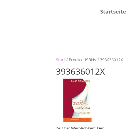
Startseite
Start
/ Produkt ISBNs / 393636012X
393636012X
Zeit für Weiblichkeit: Der