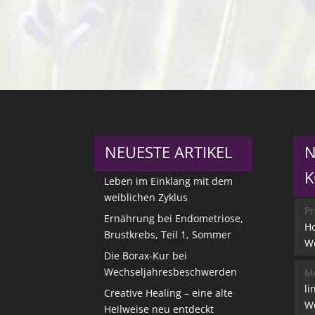
NEUESTE ARTIKEL
N
Leben im Einklang mit dem
weiblichen Zyklus
Pr
Ernährung bei Endometriose,
Ho
Brustkrebs, Teil 1, Sommer
W
Die Borax-Kur bei
Wechseljahresbeschwerden
Me
li
Creative Healing – eine alte
W
Heilweise neu entdeckt