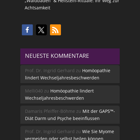
„Waldbaden“ & Heilstein-Rituale: Ihr Weg zur
Achtsamkeit
NEUESTE KOMMENTARE
Prof. Dr. Ingrid Gerhard
zu
Homöopathie
lindert Wechseljahresbeschwerden
Melli040
zu
Homöopathie lindert
Wechseljahresbeschwerden
Damaris Pfeiffer-Böhme
zu
Mit der GAPS™-
Diät Darm und Psyche beeinflussen
Prof. Dr. Ingrid Gerhard
zu
Wie Sie Myome
vermeiden oder selbst heilen können