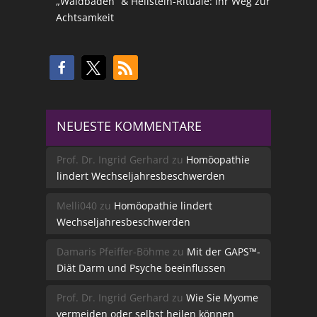
„Waldbaden“ & Heilstein-Rituale: Ihr Weg zur
Achtsamkeit
NEUESTE KOMMENTARE
Prof. Dr. Ingrid Gerhard
zu
Homöopathie
lindert Wechseljahresbeschwerden
Melli040
zu
Homöopathie lindert
Wechseljahresbeschwerden
Damaris Pfeiffer-Böhme
zu
Mit der GAPS™-
Diät Darm und Psyche beeinflussen
Prof. Dr. Ingrid Gerhard
zu
Wie Sie Myome
vermeiden oder selbst heilen können