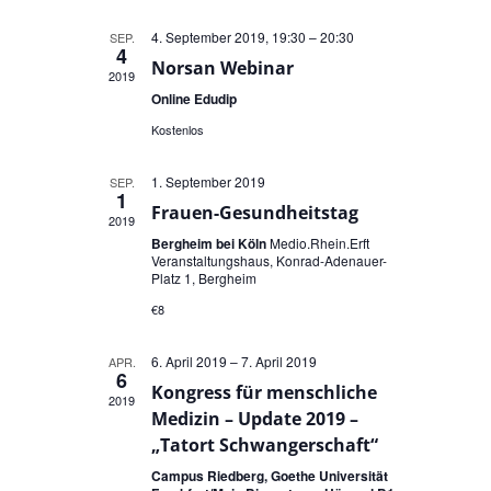
Navigation
4. September 2019, 19:30
–
20:30
SEP.
4
Norsan Webinar
2019
Online Edudip
Kostenlos
1. September 2019
SEP.
1
Frauen-Gesundheitstag
2019
Bergheim bei Köln
Medio.Rhein.Erft
Veranstaltungshaus, Konrad-Adenauer-
Platz 1, Bergheim
€8
6. April 2019
–
7. April 2019
APR.
6
Kongress für menschliche
2019
Medizin – Update 2019 –
„Tatort Schwangerschaft“
Campus Riedberg, Goethe Universität