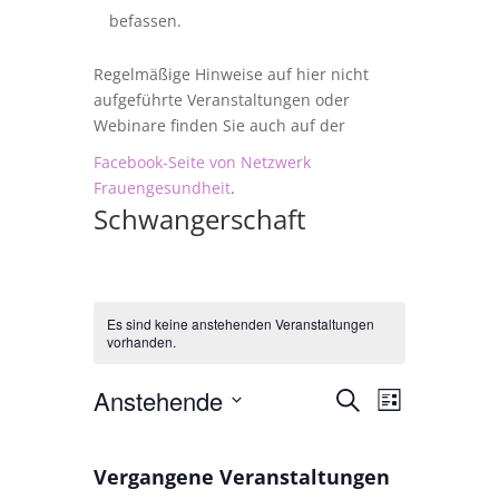
befassen.
Regelmäßige Hinweise auf hier nicht
aufgeführte Veranstaltungen oder
Webinare finden Sie auch auf der
Facebook-Seite von Netzwerk
Frauengesundheit
.
Schwangerschaft
Es sind keine anstehenden Veranstaltungen
vorhanden.
Veranstalt
Veranstal
Anstehende
Suche
Liste
Ansichten
Suche
Datum
Navigatio
und
wählen.
Vergangene Veranstaltungen
Ansichten,