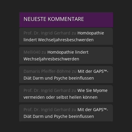
NEUESTE KOMMENTARE
Prof. Dr. Ingrid Gerhard
zu
Homöopathie
lindert Wechseljahresbeschwerden
Melli040
zu
Homöopathie lindert
Wechseljahresbeschwerden
Damaris Pfeiffer-Böhme
zu
Mit der GAPS™-
Diät Darm und Psyche beeinflussen
Prof. Dr. Ingrid Gerhard
zu
Wie Sie Myome
vermeiden oder selbst heilen können
Prof. Dr. Ingrid Gerhard
zu
Mit der GAPS™-
Diät Darm und Psyche beeinflussen