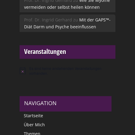
Prof. Dr. Ingrid Gerhard
zu
Wie Sie Myome
vermeiden oder selbst heilen können
Prof. Dr. Ingrid Gerhard
zu
Mit der GAPS™-
Diät Darm und Psyche beeinflussen
Veranstaltungen
Es sind keine anstehenden Veranstaltungen
Hinweis
vorhanden.
NAVIGATION
Startseite
Über Mich
Themen