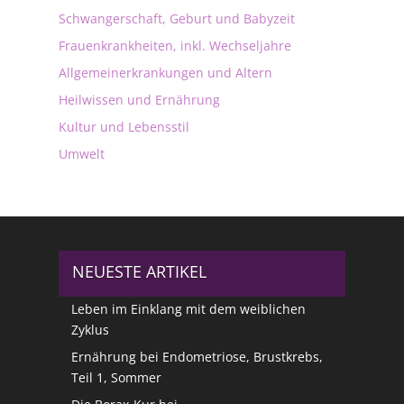
Schwangerschaft, Geburt und Babyzeit
Frauenkrankheiten, inkl. Wechseljahre
Allgemeinerkrankungen und Altern
Heilwissen und Ernährung
Kultur und Lebensstil
Umwelt
NEUESTE ARTIKEL
Leben im Einklang mit dem weiblichen
Zyklus
Ernährung bei Endometriose, Brustkrebs,
Teil 1, Sommer