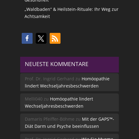
„Waldbaden“ & Heilstein-Rituale: Ihr Weg zur
Achtsamkeit
NEUESTE KOMMENTARE
Prof. Dr. Ingrid Gerhard
zu
Homöopathie
lindert Wechseljahresbeschwerden
Melli040
zu
Homöopathie lindert
Wechseljahresbeschwerden
Damaris Pfeiffer-Böhme
zu
Mit der GAPS™-
Diät Darm und Psyche beeinflussen