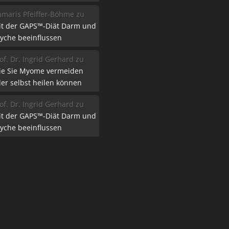
maris Pfeiffer-Böhme
zu
it der GAPS™-Diät Darm und
yche beeinflussen
of. Dr. Ingrid Gerhard
zu
ie Sie Myome vermeiden
er selbst heilen können
of. Dr. Ingrid Gerhard
zu
it der GAPS™-Diät Darm und
yche beeinflussen