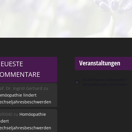
Veranstaltungen
EUESTE
KOMMENTARE
Es sind keine anstehenden
Hinweis
Veranstaltungen vorhanden.
of. Dr. Ingrid Gerhard
zu
möopathie lindert
echseljahresbeschwerden
lli040
zu
Homöopathie
ndert
echseljahresbeschwerden