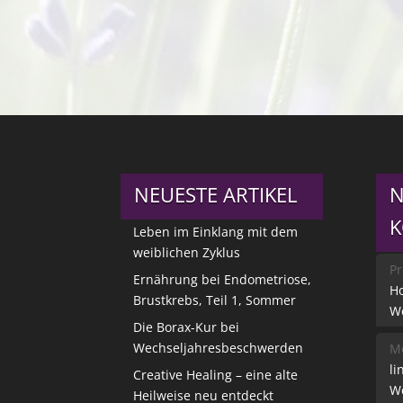
NEUESTE ARTIKEL
N
Leben im Einklang mit dem
weiblichen Zyklus
Pr
Ernährung bei Endometriose,
Ho
Brustkrebs, Teil 1, Sommer
W
Die Borax-Kur bei
Wechseljahresbeschwerden
Me
li
Creative Healing – eine alte
W
Heilweise neu entdeckt