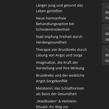
Länger jung und gesund das
Da
Leben genießen
M
Ps
Neue hormonfreie
Behandlungsoption bei
Pr
Scheidentrockenheit
W
Statt Impfung Freiheit durch
od
Herdengesundheit
Therapie von Brustkrebs durch
Pr
Lösung von Angst und Sorge
M
Ps
Imagination, die Kraft der
Vorstellung und ihre Wirkung
Brustkrebs und der weibliche
Angst-Sorgekonflikt
Melatonin: das Schlafhormon
als Basis der Gesundheit
„Waldbaden“ & Heilstein-
Rituale: Ihr Weg zur