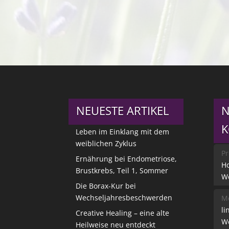
NEUESTE ARTIKEL
N
Leben im Einklang mit dem
weiblichen Zyklus
Pr
Ernährung bei Endometriose,
Ho
Brustkrebs, Teil 1, Sommer
W
Die Borax-Kur bei
Wechseljahresbeschwerden
Me
li
Creative Healing – eine alte
W
Heilweise neu entdeckt