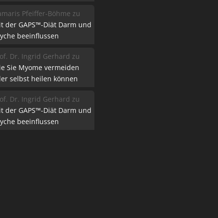
maris Pfeiffer-Böhme
zu
it der GAPS™-Diät Darm und
yche beeinflussen
of. Dr. Ingrid Gerhard
zu
ie Sie Myome vermeiden
er selbst heilen können
of. Dr. Ingrid Gerhard
zu
it der GAPS™-Diät Darm und
yche beeinflussen