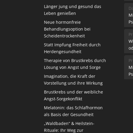
Länger jung und gesund das
Da
Leben genießen
M
Ps
Neue hormonfreie
Behandlungsoption bei
Pr
Scheidentrockenheit
W
Statt Impfung Freiheit durch
od
Herdengesundheit
Therapie von Brustkrebs durch
Pr
Lösung von Angst und Sorge
M
Ps
Imagination, die Kraft der
Vorstellung und ihre Wirkung
Brustkrebs und der weibliche
Angst-Sorgekonflikt
Melatonin: das Schlafhormon
als Basis der Gesundheit
„Waldbaden“ & Heilstein-
Rituale: Ihr Weg zur