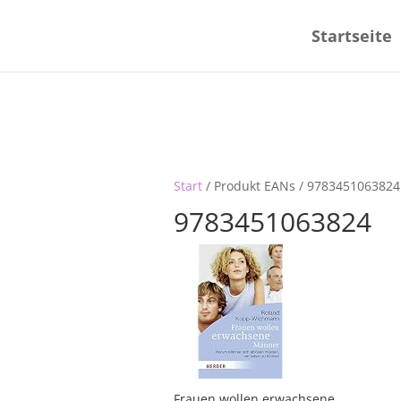
Startseite
Start
/ Produkt EANs / 9783451063824
9783451063824
Frauen wollen erwachsene