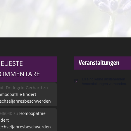
Veranstaltungen
EUESTE
KOMMENTARE
Es sind keine anstehenden
Hinweis
Veranstaltungen vorhanden.
of. Dr. Ingrid Gerhard
zu
möopathie lindert
echseljahresbeschwerden
lli040
zu
Homöopathie
ndert
echseljahresbeschwerden