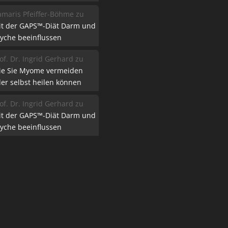
maris Pfeiffer-Böhme
zu
it der GAPS™-Diät Darm und
yche beeinflussen
of. Dr. Ingrid Gerhard
zu
ie Sie Myome vermeiden
er selbst heilen können
of. Dr. Ingrid Gerhard
zu
it der GAPS™-Diät Darm und
yche beeinflussen