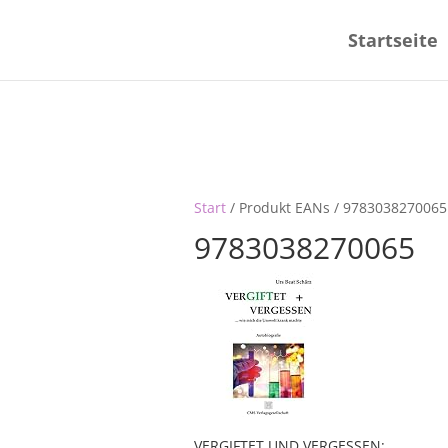
Startseite
Start
/ Produkt EANs / 9783038270065
9783038270065
VERGIFTET UND VERGESSEN: …