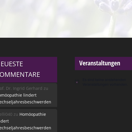
Veranstaltungen
EUESTE
KOMMENTARE
Es sind keine anstehenden
Hinweis
Veranstaltungen vorhanden.
of. Dr. Ingrid Gerhard
zu
möopathie lindert
echseljahresbeschwerden
lli040
zu
Homöopathie
ndert
echseljahresbeschwerden