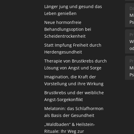
Länger jung und gesund das
Da
Leben genießen
M
Ps
Neue hormonfreie
Behandlungsoption bei
Pr
Scheidentrockenheit
W
Statt Impfung Freiheit durch
od
Herdengesundheit
Therapie von Brustkrebs durch
Pr
Lösung von Angst und Sorge
M
Ps
Imagination, die Kraft der
Vorstellung und ihre Wirkung
Brustkrebs und der weibliche
Angst-Sorgekonflikt
Melatonin: das Schlafhormon
als Basis der Gesundheit
„Waldbaden“ & Heilstein-
Rituale: Ihr Weg zur