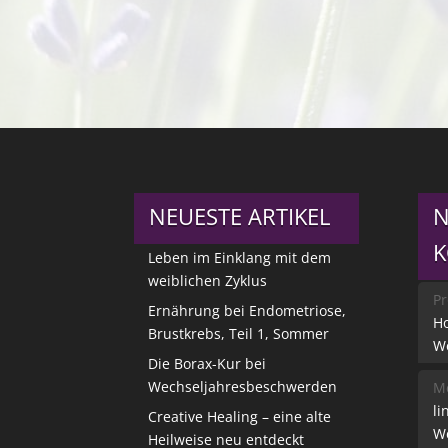
NEUESTE ARTIKEL
N
Leben im Einklang mit dem
weiblichen Zyklus
Pr
Ernährung bei Endometriose,
Ho
Brustkrebs, Teil 1, Sommer
W
Die Borax-Kur bei
Wechseljahresbeschwerden
Me
li
Creative Healing – eine alte
W
Heilweise neu entdeckt