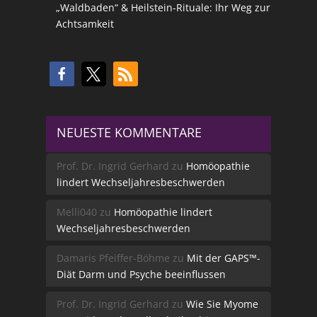
„Waldbaden“ & Heilstein-Rituale: Ihr Weg zur
Achtsamkeit
NEUESTE KOMMENTARE
Prof. Dr. Ingrid Gerhard
zu
Homöopathie
lindert Wechseljahresbeschwerden
Melli040
zu
Homöopathie lindert
Wechseljahresbeschwerden
Damaris Pfeiffer-Böhme
zu
Mit der GAPS™-
Diät Darm und Psyche beeinflussen
Prof. Dr. Ingrid Gerhard
zu
Wie Sie Myome