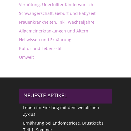
Verhütung, Unerfüllter Kinderwunsch
Schwangerschaft, Geburt und Babyzeit
Frauenkrankheiten, inkl. Wechseljahre
Allgemeinerkrankungen und Altern
Heilwissen und Ernährung
Kultur und Lebensstil
Umwelt
NEUESTE ARTIKEL
Leben im Einklang mit dem weiblichen
Zyklus
Ernährung bei Endometriose, Brustkrebs,
Teil 1, Sommer