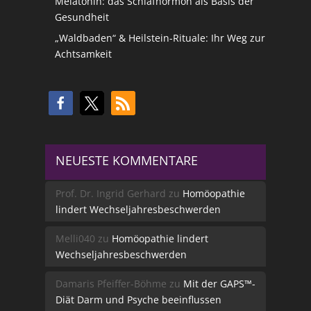
Melatonin: das Schlafhormon als Basis der
Gesundheit
„Waldbaden“ & Heilstein-Rituale: Ihr Weg zur
Achtsamkeit
NEUESTE KOMMENTARE
Prof. Dr. Ingrid Gerhard
zu
Homöopathie
lindert Wechseljahresbeschwerden
Melli040
zu
Homöopathie lindert
Wechseljahresbeschwerden
Damaris Pfeiffer-Böhme
zu
Mit der GAPS™-
Diät Darm und Psyche beeinflussen