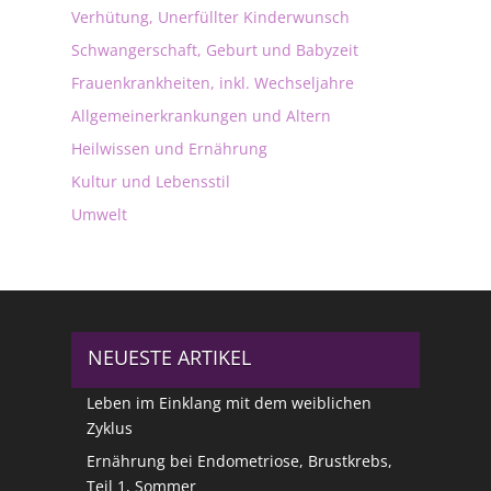
Verhütung, Unerfüllter Kinderwunsch
Schwangerschaft, Geburt und Babyzeit
Frauenkrankheiten, inkl. Wechseljahre
Allgemeinerkrankungen und Altern
Heilwissen und Ernährung
Kultur und Lebensstil
Umwelt
NEUESTE ARTIKEL
Leben im Einklang mit dem weiblichen
Zyklus
Ernährung bei Endometriose, Brustkrebs,
Teil 1, Sommer