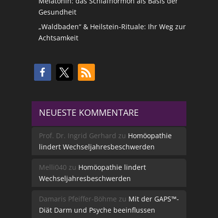
Melatonin: das Schlafhormon als Basis der
Gesundheit
„Waldbaden“ & Heilstein-Rituale: Ihr Weg zur
Achtsamkeit
NEUESTE KOMMENTARE
Prof. Dr. Ingrid Gerhard
zu
Homöopathie
lindert Wechseljahresbeschwerden
Melli040
zu
Homöopathie lindert
Wechseljahresbeschwerden
Damaris Pfeiffer-Böhme
zu
Mit der GAPS™-
Diät Darm und Psyche beeinflussen