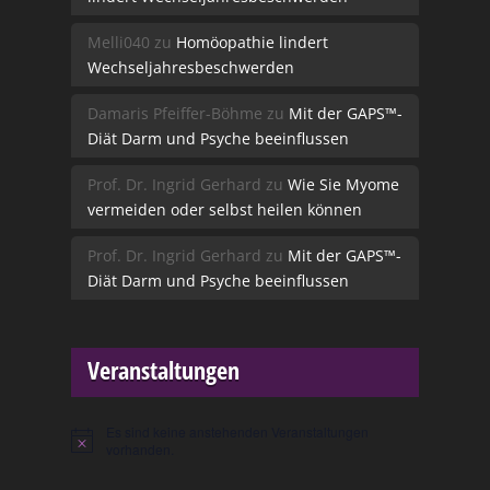
Melli040
zu
Homöopathie lindert
Wechseljahresbeschwerden
Damaris Pfeiffer-Böhme
zu
Mit der GAPS™-
Diät Darm und Psyche beeinflussen
Prof. Dr. Ingrid Gerhard
zu
Wie Sie Myome
vermeiden oder selbst heilen können
Prof. Dr. Ingrid Gerhard
zu
Mit der GAPS™-
Diät Darm und Psyche beeinflussen
Veranstaltungen
Es sind keine anstehenden Veranstaltungen
Hinweis
vorhanden.