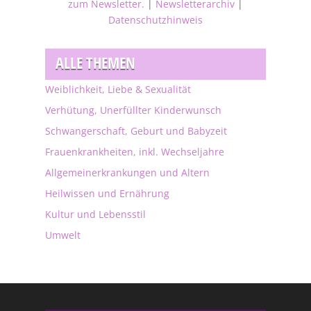
zum Newsletter.
|
Newsletterarchiv
|
Datenschutzhinweis
ALLE THEMEN
Weiblichkeit, Liebe & Sexualität
Verhütung, Unerfüllter Kinderwunsch
Schwangerschaft, Geburt und Babyzeit
Frauenkrankheiten, inkl. Wechseljahre
Allgemeinerkrankungen und Altern
Heilwissen und Ernährung
Kultur und Lebensstil
Umwelt