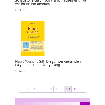
Schadstoffe chronisch krank machen und wie
wir ihnen entkommen
€
19,99
Fluor: Vorsicht Gift! Die schwerwiegenden
Folgen der Fluoridvergiftung
€
16,80
←
1
2
3
…
7
8
9
10
11
→