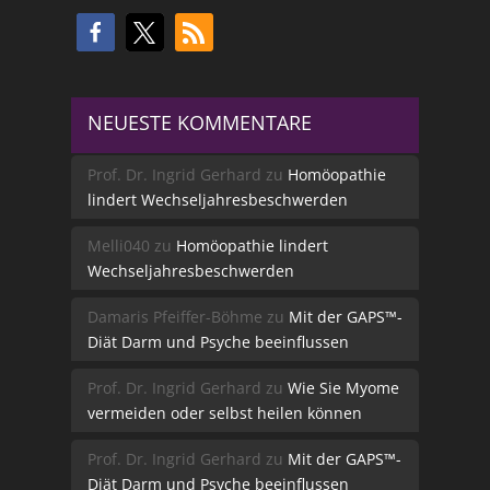
NEUESTE KOMMENTARE
Prof. Dr. Ingrid Gerhard
zu
Homöopathie
lindert Wechseljahresbeschwerden
Melli040
zu
Homöopathie lindert
Wechseljahresbeschwerden
Damaris Pfeiffer-Böhme
zu
Mit der GAPS™-
Diät Darm und Psyche beeinflussen
Prof. Dr. Ingrid Gerhard
zu
Wie Sie Myome
vermeiden oder selbst heilen können
Prof. Dr. Ingrid Gerhard
zu
Mit der GAPS™-
Diät Darm und Psyche beeinflussen