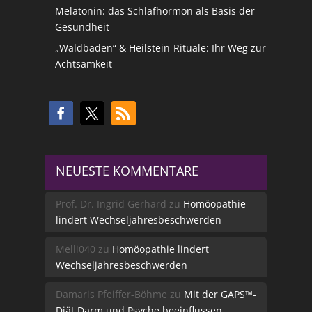
Melatonin: das Schlafhormon als Basis der
Gesundheit
„Waldbaden“ & Heilstein-Rituale: Ihr Weg zur
Achtsamkeit
NEUESTE KOMMENTARE
Prof. Dr. Ingrid Gerhard
zu
Homöopathie
lindert Wechseljahresbeschwerden
Melli040
zu
Homöopathie lindert
Wechseljahresbeschwerden
Damaris Pfeiffer-Böhme
zu
Mit der GAPS™-
Diät Darm und Psyche beeinflussen