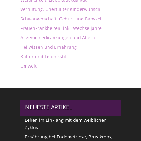
Verhütung, Unerfüllter Kinderwunsch
Schwangerschaft, Geburt und Babyzeit
Frauenkrankheiten, inkl. Wechseljahre
Allgemeinerkrankungen und Altern
Heilwissen und Ernährung
Kultur und Lebensstil
Umwelt
NEUESTE ARTIKEL
Leben im Einklang mit dem weiblichen
Zyklus
Ernährung bei Endometriose, Brustkrebs,