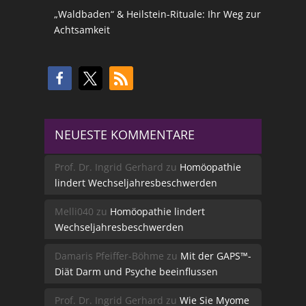
„Waldbaden“ & Heilstein-Rituale: Ihr Weg zur
Achtsamkeit
NEUESTE KOMMENTARE
Prof. Dr. Ingrid Gerhard
zu
Homöopathie
lindert Wechseljahresbeschwerden
Melli040
zu
Homöopathie lindert
Wechseljahresbeschwerden
Damaris Pfeiffer-Böhme
zu
Mit der GAPS™-
Diät Darm und Psyche beeinflussen
Prof. Dr. Ingrid Gerhard
zu
Wie Sie Myome