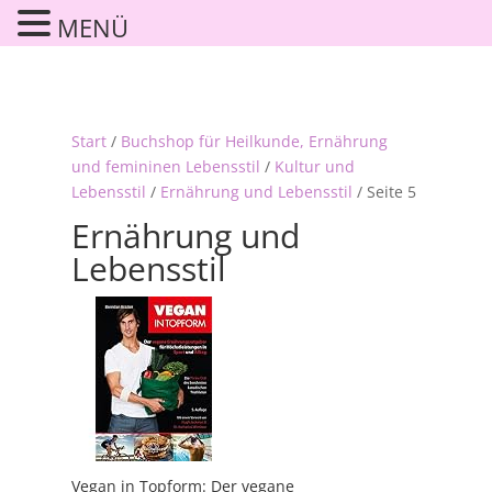
MENÜ
Start
/
Buchshop für Heilkunde, Ernährung
und femininen Lebensstil
/
Kultur und
Lebensstil
/
Ernährung und Lebensstil
/ Seite 5
Ernährung und
Lebensstil
Vegan in Topform: Der vegane